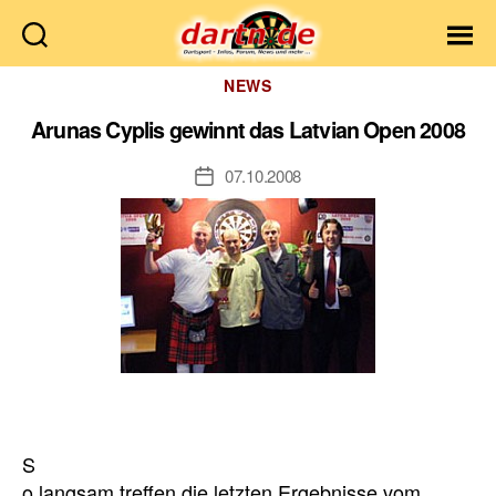
Dartn.de
Kategorien
NEWS
Arunas Cyplis gewinnt das Latvian Open 2008
07.10.2008
Veröffentlichungsdatum
S
o langsam treffen die
letzten Ergebnisse vom