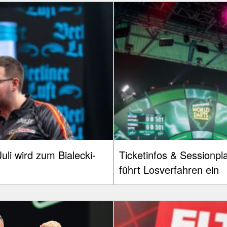
uli wird zum Bialecki-
Ticketinfos & Session
führt Losverfahren ein