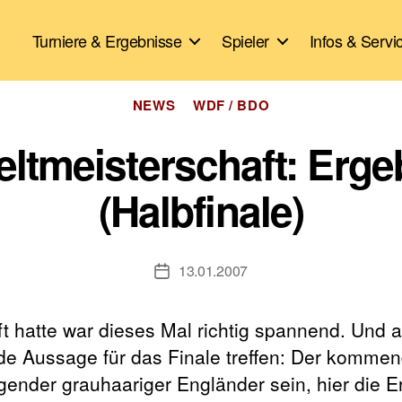
Turniere & Ergebnisse
Spieler
Infos & Servi
Kategorien
NEWS
WDF / BDO
tmeisterschaft: Ergeb
(Halbfinale)
13.01.2007
Veröffentlichungsdatum
t hatte war dieses Mal richtig spannend. Und
e Aussage für das Finale treffen: Der komme
ragender grauhaariger Engländer sein, hier die 