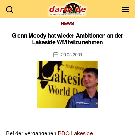
Dartn.de
Kategorien
NEWS
Glenn Moody hat wieder Ambitionen an der
Lakeside WM teilzunehmen
20.03.2008
Veröffentlichungsdatum
Bei der vergangenen
BDO Lakeside