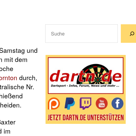
Suchen
Wenn die Ergebnisse der automatische
d Samstag und
n mit dem
woche
ornton
durch,
ralische Nr.
chießend
cheiden.
Baxter
d im