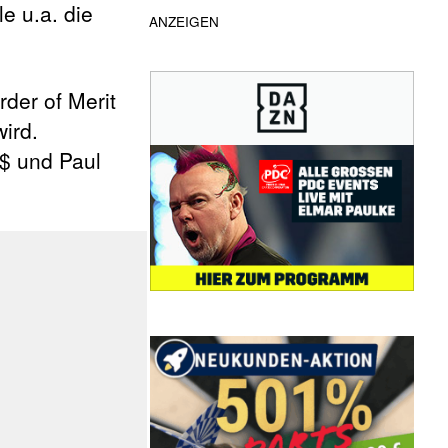
e u.a. die
ANZEIGEN
der of Merit
wird.
u$ und Paul