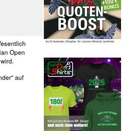
Wesentlich
lian Open
wird.
nder“ auf