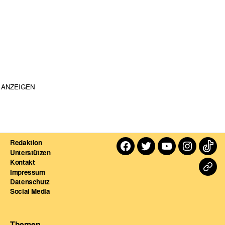
ANZEIGEN
Redaktion
Facebook
Twitter
Youtube
Instagra
TikT
Unterstützen
Kontakt
Dart
Impressum
Datenschutz
For
Social Media
Themen