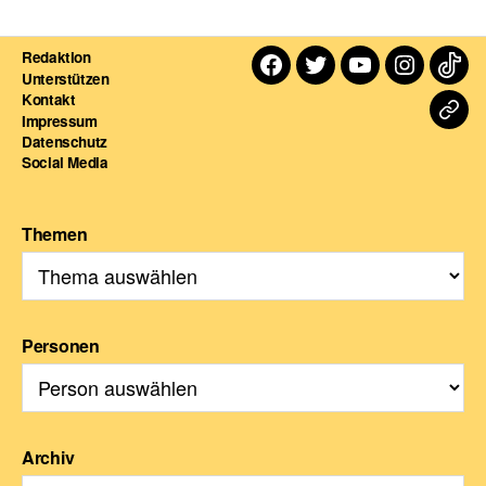
Redaktion
Facebook
Twitter
Youtube
Instagra
TikT
Unterstützen
Kontakt
Dart
Impressum
Datenschutz
For
Social Media
Themen
Personen
Archiv