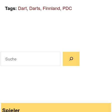
Dart
,
Darts
,
Finnland
,
PDC
Tags:
Suchen
Wenn die Ergebnisse der automatischen Vervollständigun
Spieler