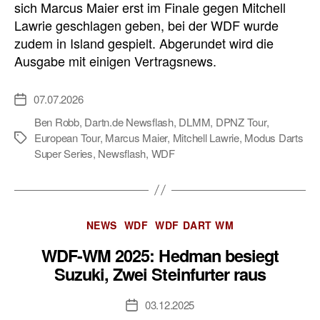
sich Marcus Maier erst im Finale gegen Mitchell
Lawrie geschlagen geben, bei der WDF wurde
zudem in Island gespielt. Abgerundet wird die
Ausgabe mit einigen Vertragsnews.
07.07.2026
Veröffentlichungsdatum
Ben Robb
,
Dartn.de Newsflash
,
DLMM
,
DPNZ Tour
,
European Tour
,
Marcus Maier
,
Mitchell Lawrie
,
Modus Darts
Schlagwörter
Super Series
,
Newsflash
,
WDF
Kategorien
NEWS
WDF
WDF DART WM
WDF-WM 2025: Hedman besiegt
Suzuki, Zwei Steinfurter raus
03.12.2025
Veröffentlichungsdatum