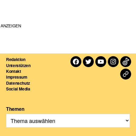
ANZEIGEN
Redaktion
Facebook
Twitter
Youtube
Instagra
TikT
Unterstützen
Kontakt
Dart
Impressum
Datenschutz
For
Social Media
Themen