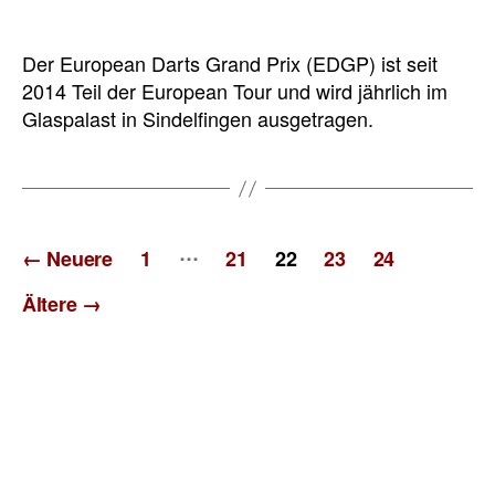
Der European Darts Grand Prix (EDGP) ist seit
2014 Teil der European Tour und wird jährlich im
Glaspalast in Sindelfingen ausgetragen.
Seitennummerierung
…
←
Neuere
1
21
22
23
24
der
Ältere
→
Beiträge