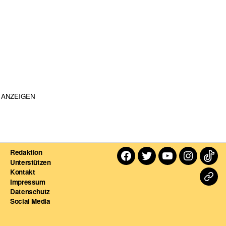
ANZEIGEN
Redaktion
Facebook
Twitter
Youtube
Instagra
TikT
Unterstützen
Kontakt
Dart
Impressum
Datenschutz
For
Social Media