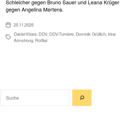
Schleicher gegen Bruno Sauer und Leana Krüger
gegen Angelina Mertens.
25.11.2025
Veröffentlichungsdatum
Daniel Klose
,
DDV
,
DDV-Turniere
,
Dominik Grüllich
,
Irina
Schlagwörter
Armstrong
,
Roßtal
Suchen
Wenn die Ergebnisse der automatischen Vervollständigun