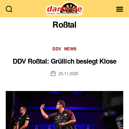
Dartn.de
Roßtal
Kategorien
DDV
NEWS
DDV Roßtal: Grüllich besiegt Klose
25.11.2025
Veröffentlichungsdatum