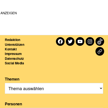
ANZEIGEN
Redaktion
Facebook
Twitter
Youtube
Instagra
TikT
Unterstützen
Kontakt
Dart
Impressum
Datenschutz
For
Social Media
Themen
Personen