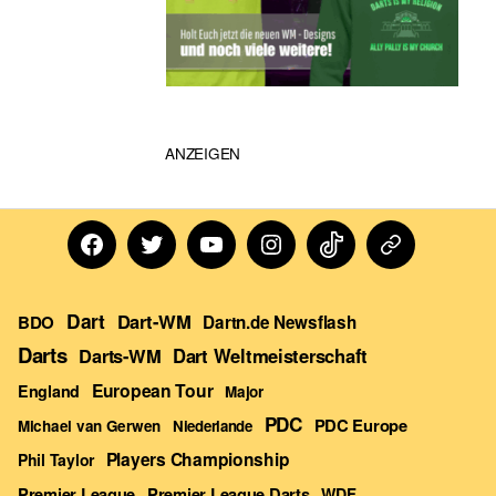
ANZEIGEN
Facebook
Twitter
Youtube
Instagram
TikTok
Dartn
Forum
Dart
Dart-WM
BDO
Dartn.de Newsflash
Darts
Darts-WM
Dart Weltmeisterschaft
European Tour
England
Major
PDC
PDC Europe
Michael van Gerwen
Niederlande
Players Championship
Phil Taylor
Premier League Darts
Premier League
WDF