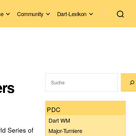
ce
Community
Dart-Lexikon
Suchen
ers
Wenn die Ergebnisse der automatische
PDC
Dart WM
d Series of
Major-Turniere