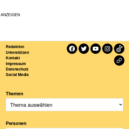
ANZEIGEN
Redaktion
Facebook
Twitter
Youtube
Instagra
TikT
Unterstützen
Kontakt
Dart
Impressum
Datenschutz
For
Social Media
Themen
Personen