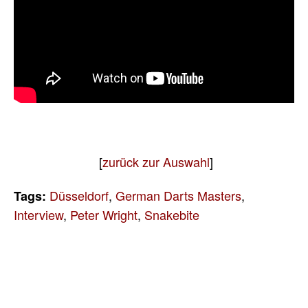
[
zurück zur Auswahl
]
Düsseldorf
,
German Darts Masters
,
Tags:
Interview
,
Peter Wright
,
Snakebite