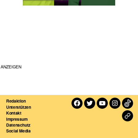
ANZEIGEN
Redaktion
Facebook
Twitter
Youtube
Instagra
TikT
Unterstützen
Kontakt
Dart
Impressum
Datenschutz
For
Social Media