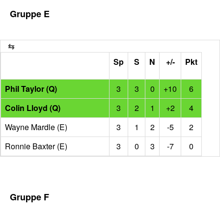
Gruppe E
Sp
S
N
+/-
Pkt
Phil Taylor (Q)
3
3
0
+10
6
Colin Lloyd (Q)
3
2
1
+2
4
Wayne Mardle (E)
3
1
2
-5
2
Ronnie Baxter (E)
3
0
3
-7
0
Gruppe F