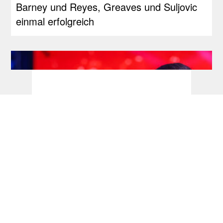
Barney und Reyes, Greaves und Suljovic
einmal erfolgreich
Players Championship: Sensationeller
Premieren-Sieg für Coates, Springer im
Halbfinale