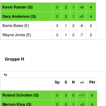
Kevin Painter (Q)
3
2
1
+8
4
Gary Anderson (Q)
3
2
1
+5
4
Barrie Bates (E)
3
1
2
-6
2
Wayne Jones (E)
3
1
2
-7
2
Gruppe H
Sp
S
N
+/-
Pkt
Roland Scholten (Q)
3
3
0
+11
6
Mervyn King (Q)
3
2
1
+3
4