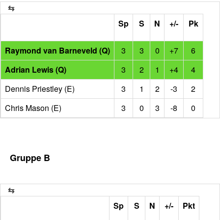
Sp
S
N
+/-
Pk
Raymond van Barneveld (Q)
3
3
0
+7
6
Adrian Lewis (Q)
3
2
1
+4
4
Dennis Priestley (E)
3
1
2
-3
2
Chris Mason (E)
3
0
3
-8
0
Gruppe B
Sp
S
N
+/-
Pkt