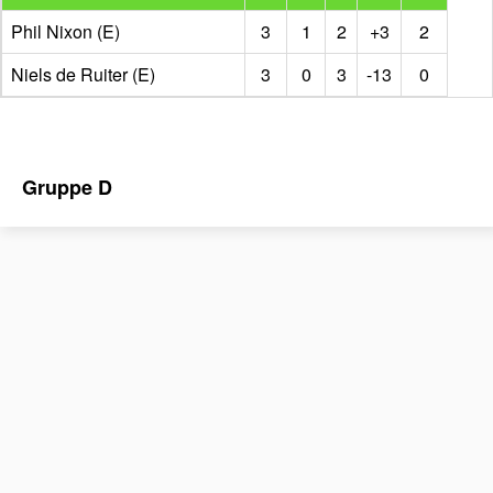
Phil Nixon (E)
3
1
2
+3
2
Niels de Ruiter (E)
3
0
3
-13
0
Gruppe D