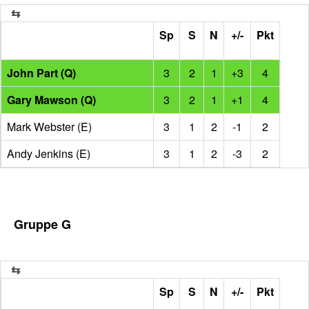
Sp
S
N
+/-
Pkt
John Part (Q)
3
2
1
+3
4
Gary Mawson (Q)
3
2
1
+1
4
Mark Webster (E)
3
1
2
-1
2
Andy Jenkins (E)
3
1
2
-3
2
Gruppe G
Sp
S
N
+/-
Pkt