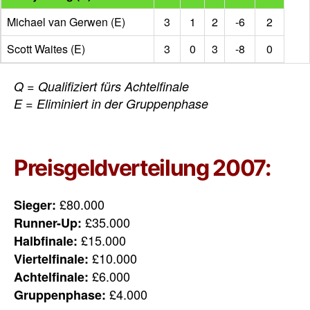
Michael van Gerwen (E)
3
1
2
-6
2
Scott Waites (E)
3
0
3
-8
0
Q = Qualifiziert fürs Achtelfinale
E = Eliminiert in der Gruppenphase
Preisgeldverteilung 2007:
£80.000
Sieger:
£35.000
Runner-Up:
£15.000
Halbfinale:
£10.000
Viertelfinale:
£6.000
Achtelfinale:
£4.000
Gruppenphase: