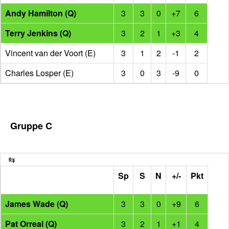
Andy Hamilton (Q)
3
3
0
+7
6
Terry Jenkins (Q)
3
2
1
+3
4
Vincent van der Voort (E)
3
1
2
-1
2
Charles Losper (E)
3
0
3
-9
0
Gruppe C
Sp
S
N
+/-
Pkt
James Wade (Q)
3
3
0
+9
6
Pat Orreal (Q)
3
2
1
+1
4