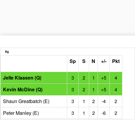
Sp
S
N
+/-
Pkt
Jelle Klaasen (Q)
3
2
1
+5
4
Kevin McDine (Q)
3
2
1
+5
4
Shaun Greatbatch (E)
3
1
2
-4
2
Peter Manley (E)
3
1
2
-6
2