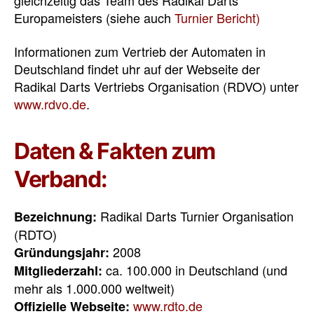
gleichzeitig das Team des Radikal Darts
Europameisters (siehe auch
Turnier Bericht)
Informationen zum Vertrieb der Automaten in
Deutschland findet uhr auf der Webseite der
Radikal Darts Vertriebs Organisation (RDVO) unter
www.rdvo.de
.
Daten & Fakten zum
Verband:
Radikal Darts Turnier Organisation
Bezeichnung:
(RDTO)
2008
Gründungsjahr:
ca. 100.000 in Deutschland (und
Mitgliederzahl:
mehr als 1.000.000 weltweit)
www.rdto.de
Offizielle Webseite: