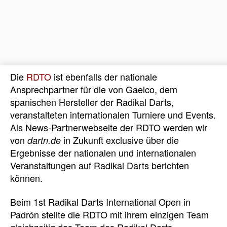
Die
RDTO
ist ebenfalls der nationale
Ansprechpartner für die von Gaelco, dem
spanischen Hersteller der Radikal Darts,
veranstalteten internationalen Turniere und Events.
Als News-Partnerwebseite der RDTO werden wir
von
in Zukunft exclusive über die
dartn.de
Ergebnisse der nationalen und internationalen
Veranstaltungen auf Radikal Darts berichten
können.
Beim 1st Radikal Darts International Open in
Padrón stellte die RDTO mit ihrem einzigen Team