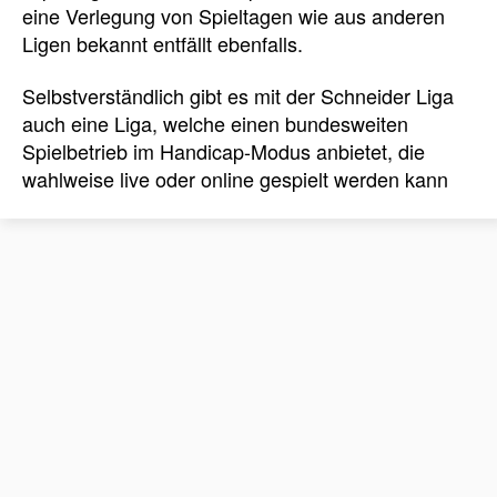
eine Verlegung von Spieltagen wie aus anderen
Ligen bekannt entfällt ebenfalls.
Selbstverständlich gibt es mit der Schneider Liga
auch eine Liga, welche einen bundesweiten
Spielbetrieb im Handicap-Modus anbietet, die
wahlweise live oder online gespielt werden kann