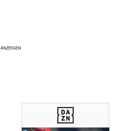
ANZEIGEN