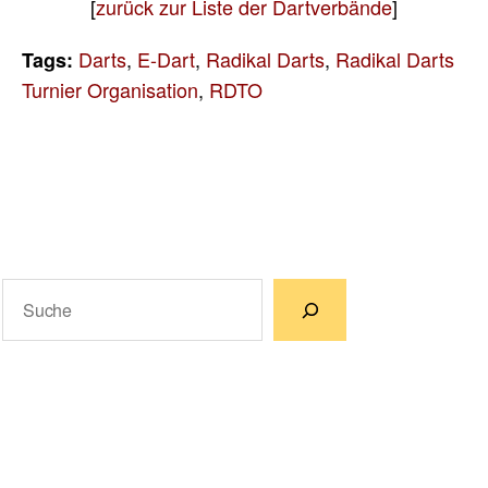
[
zurück zur Liste der Dartverbände
]
Darts
,
E-Dart
,
Radikal Darts
,
Radikal Darts
Tags:
Turnier Organisation
,
RDTO
Suchen
Wenn die Ergebnisse der automatischen Vervollständigun