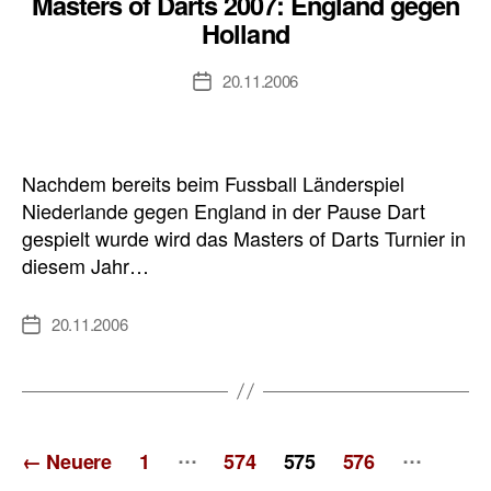
Masters of Darts 2007: England gegen
Holland
20.11.2006
Veröffentlichungsdatum
Nachdem bereits beim Fussball Länderspiel
Niederlande gegen England in der Pause Dart
gespielt wurde wird das Masters of Darts Turnier in
diesem Jahr…
20.11.2006
Veröffentlichungsdatum
Seitennummerierung
…
…
←
Neuere
1
574
575
576