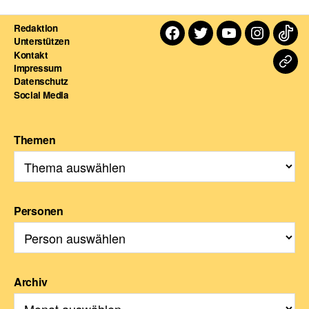
Redaktion
Facebook
Twitter
Youtube
Instagra
TikT
Unterstützen
Kontakt
Dart
Impressum
Datenschutz
For
Social Media
Themen
Personen
Archiv