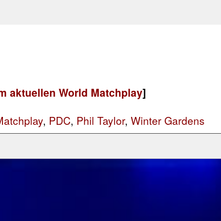
m aktuellen World Matchplay
]
Matchplay
,
PDC
,
Phil Taylor
,
Winter Gardens