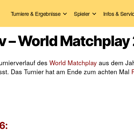
Turniere & Ergebnisse
Spieler
Infos & Servi
iv – World Matchpla
Turnierverlauf des
World Matchplay
aus dem Jah
sst. Das Turnier hat am Ende zum achten Mal
P
6: