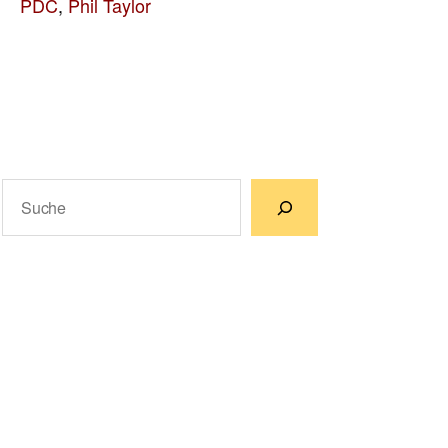
PDC
,
Phil Taylor
Suchen
Wenn die Ergebnisse der automatischen Vervollständigun