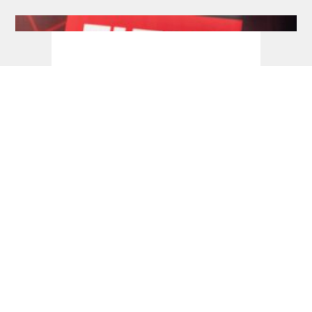
Development Tour: Erstes Finale für
Schmidt, Siege an Bates und Jackson