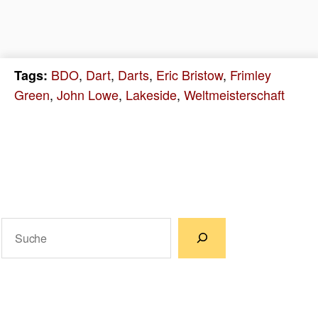
BDO
,
Dart
,
Darts
,
Eric Bristow
,
Frimley
Tags:
Green
,
John Lowe
,
Lakeside
,
Weltmeisterschaft
Suchen
Wenn die Ergebnisse der automatischen Vervollständigun