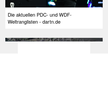
Die aktuellen PDC- und WDF-
Weltranglisten - dartn.de
RDL Open: Pietreczko macht Triple perfekt