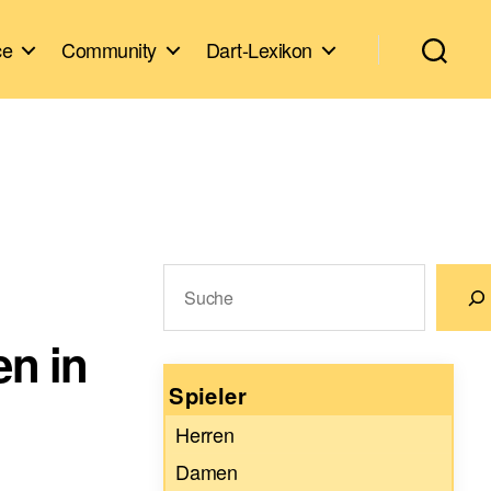
ce
Community
Dart-Lexikon
Suchen
en in
Wenn die Ergebnisse der automatische
Spieler
Herren
Damen