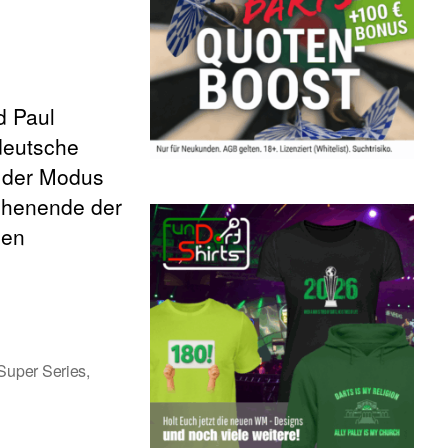
d Paul
deutsche
“ der Modus
chenende der
hen
Super Series
,