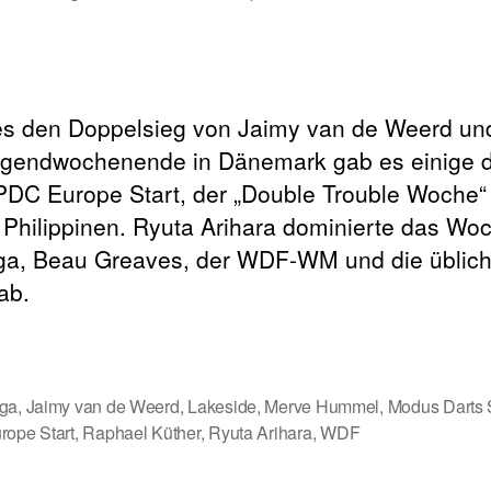
 es den Doppelsieg von Jaimy van de Weerd un
ugendwochenende in Dänemark gab es einige 
 PDC Europe Start, der „Double Trouble Woche
 Philippinen. Ryuta Arihara dominierte das Wo
ga, Beau Greaves, der WDF-WM und die üblic
ab.
ga
,
Jaimy van de Weerd
,
Lakeside
,
Merve Hummel
,
Modus Darts 
ope Start
,
Raphael Küther
,
Ryuta Arihara
,
WDF