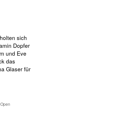
holten sich
amin Dopfer
lom und Eve
ck das
a Glaser für
 Open