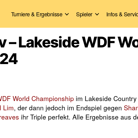
Turniere & Ergebnisse
Spieler
Infos & Servi
iv – Lakeside WDF Wo
024
WDF World Championship
im Lakeside Country
l Lim
, der dann jedoch im Endspiel gegen
Shan
reaves
ihr Triple perfekt. Alle Ergebnisse aus 