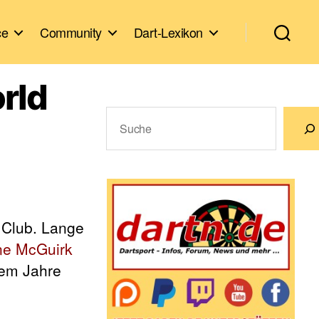
ce
Community
Dart-Lexikon
rld
Suchen
Wenn die Ergebnisse der automatische
 Club. Lange
e McGuirk
dem Jahre