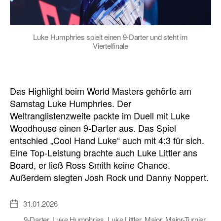
Luke Humphries spielt einen 9-Darter und steht im
Viertelfinale
Das Highlight beim World Masters gehörte am
Samstag Luke Humphries. Der
Weltranglistenzweite packte im Duell mit Luke
Woodhouse einen 9-Darter aus. Das Spiel
entschied „Cool Hand Luke“ auch mit 4:3 für sich.
Eine Top-Leistung brachte auch Luke Littler ans
Board, er ließ Ross Smith keine Chance.
Außerdem siegten Josh Rock und Danny Noppert.
31.01.2026
Veröffentlichungsdatum
9-Darter
,
Luke Humphries
,
Luke Littler
,
Major
,
Major-Turnier
,