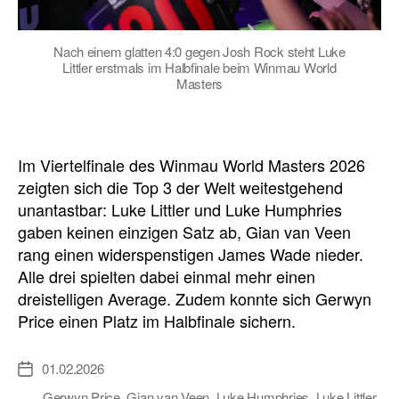
Nach einem glatten 4:0 gegen Josh Rock steht Luke
Littler erstmals im Halbfinale beim Winmau World
Masters
Im Viertelfinale des Winmau World Masters 2026
zeigten sich die Top 3 der Welt weitestgehend
unantastbar: Luke Littler und Luke Humphries
gaben keinen einzigen Satz ab, Gian van Veen
rang einen widerspenstigen James Wade nieder.
Alle drei spielten dabei einmal mehr einen
dreistelligen Average. Zudem konnte sich Gerwyn
Price einen Platz im Halbfinale sichern.
01.02.2026
Veröffentlichungsdatum
Gerwyn Price
,
Gian van Veen
,
Luke Humphries
,
Luke Littler
,