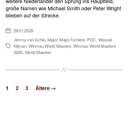
weitere Niederländer den Sprung ins Hauptfeld,
große Namen wie Michael Smith oder Peter Wright
blieben auf der Strecke.
28.01.2026
Veröffentlichungsdatum
Jimmy van Schie
,
Major
,
Major-Turniere
,
PDC
,
Wessel
Nijman
,
Winmau World Masters
,
Winmau World Masters
Schlagwörter
2026
,
World Masters
Seitennummerierung
1
2
3
Ältere
→
der
Beiträge