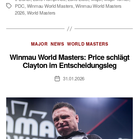
PDC
,
Winmau World Masters
,
Winmau World Masters
Schlagwörter
2026
,
World Masters
Kategorien
MAJOR
NEWS
WORLD MASTERS
Winmau World Masters: Price schlägt
Clayton im Entscheidungsleg
31.01.2026
Veröffentlichungsdatum