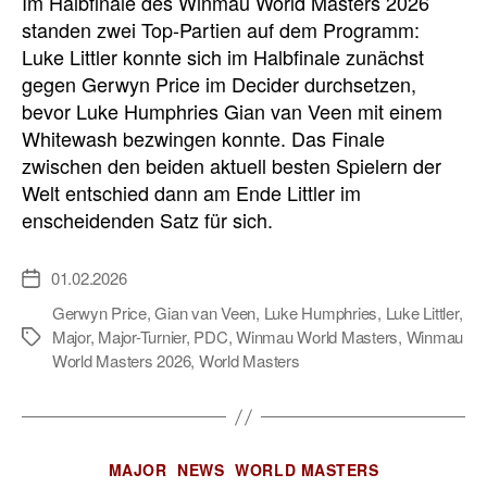
Im Halbfinale des Winmau World Masters 2026
standen zwei Top-Partien auf dem Programm:
Luke Littler konnte sich im Halbfinale zunächst
gegen Gerwyn Price im Decider durchsetzen,
bevor Luke Humphries Gian van Veen mit einem
Whitewash bezwingen konnte. Das Finale
zwischen den beiden aktuell besten Spielern der
Welt entschied dann am Ende Littler im
enscheidenden Satz für sich.
01.02.2026
Veröffentlichungsdatum
Gerwyn Price
,
Gian van Veen
,
Luke Humphries
,
Luke Littler
,
Major
,
Major-Turnier
,
PDC
,
Winmau World Masters
,
Winmau
Schlagwörter
World Masters 2026
,
World Masters
Kategorien
MAJOR
NEWS
WORLD MASTERS