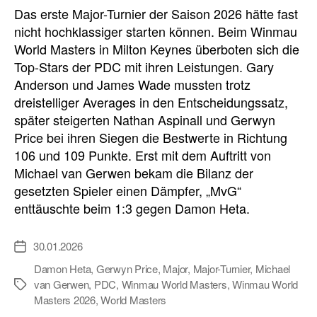
Das erste Major-Turnier der Saison 2026 hätte fast
nicht hochklassiger starten können. Beim Winmau
World Masters in Milton Keynes überboten sich die
Top-Stars der PDC mit ihren Leistungen. Gary
Anderson und James Wade mussten trotz
dreistelliger Averages in den Entscheidungssatz,
später steigerten Nathan Aspinall und Gerwyn
Price bei ihren Siegen die Bestwerte in Richtung
106 und 109 Punkte. Erst mit dem Auftritt von
Michael van Gerwen bekam die Bilanz der
gesetzten Spieler einen Dämpfer, „MvG“
enttäuschte beim 1:3 gegen Damon Heta.
30.01.2026
Veröffentlichungsdatum
Damon Heta
,
Gerwyn Price
,
Major
,
Major-Turnier
,
Michael
van Gerwen
,
PDC
,
Winmau World Masters
,
Winmau World
Schlagwörter
Masters 2026
,
World Masters