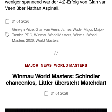
weniger spannend war der 4:2-Erfolg von Gian van
Veen über Nathan Aspinall.
31.01.2026
Veröffentlichungsdatum
Gerwyn Price
,
Gian van Veen
,
James Wade
,
Major
,
Major-
Turnier
,
PDC
,
Winmau World Masters
,
Winmau World
Schlagwörter
Masters 2026
,
World Masters
Kategorien
MAJOR
NEWS
WORLD MASTERS
Winmau World Masters: Schindler
chancenlos, Littler übersteht Matchdart
31.01.2026
Veröffentlichungsdatum