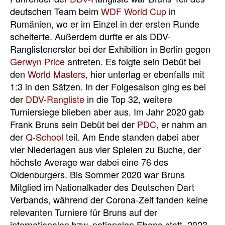
deutschen Team beim
WDF World Cup
in
Rumänien, wo er im Einzel in der ersten Runde
scheiterte. Außerdem durfte er als DDV-
Ranglistenerster bei der Exhibition in Berlin gegen
Gerwyn Price
antreten. Es folgte sein Debüt bei
den
World Masters
, hier unterlag er ebenfalls mit
1:3 in den Sätzen. In der Folgesaison ging es bei
der
DDV-Rangliste
in die Top 32, weitere
Turniersiege blieben aber aus. Im Jahr 2020 gab
Frank Bruns sein Debüt bei der
PDC
, er nahm an
der
Q-School
teil. Am Ende standen dabei aber
vier Niederlagen aus vier Spielen zu Buche, der
höchste Average war dabei eine 76 des
Oldenburgers. Bis Sommer 2020 war Bruns
Mitglied im Nationalkader des Deutschen Dart
Verbands, während der Corona-Zeit fanden keine
relevanten Turniere für Bruns auf der
internationalen bzw. nationalen Ebene statt. 2023