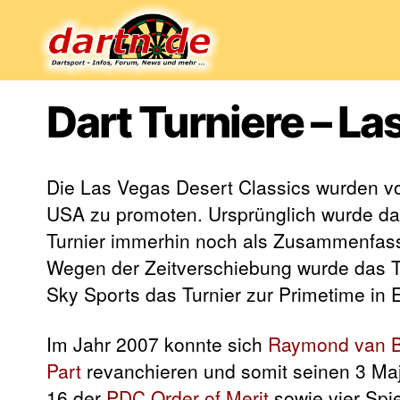
Dartn.de
Dart Turniere – L
Die Las Vegas Desert Classics wurden v
USA zu promoten. Ursprünglich wurde das 
Turnier immerhin noch als Zusammenfass
Wegen der Zeitverschiebung wurde das Tu
Sky Sports das Turnier zur Primetime in 
Im Jahr 2007 konnte sich
Raymond van B
Part
revanchieren und somit seinen 3 Majo
16 der
PDC Order of Merit
sowie vier Spie