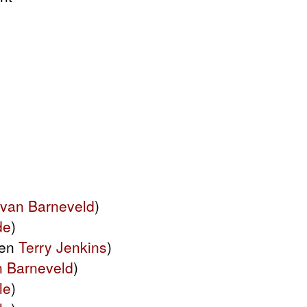
van Barneveld
)
de
)
gen
Terry Jenkins
)
 Barneveld
)
le
)