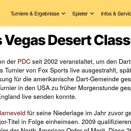
Turniere & Ergebnisse
Spieler
Infos & Servi
as Vegas Desert Class
on der
PDC
seit 2002 veranstaltet, um den Dart
Turnier von Fox Sports live ausgestrahlt, spä
ung für die amerikanische Dart-Gemeinde ges
rnier in den USA zu früher Morgenstunde gesp
England live senden konnte.
arneveld
für seine Niederlage im Jahr zuvor 
r-Titel in Folge einheimsen. 2009 qualifizieren
ler der North American Order of Merit. Diese 