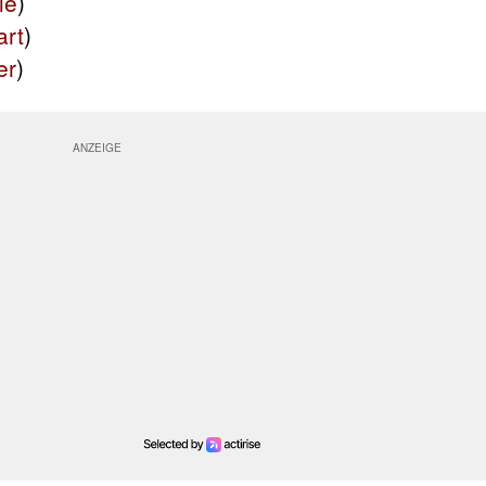
le
)
art
)
er
)