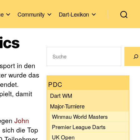
ce
Community
Dart-Lexikon
ics
Suchen
sport in den
Wenn die Ergebnisse der automatische
ter wurde das
endet.
PDC
ielt, damit
Dart WM
Major-Turniere
Winmau World Masters
gegen
John
Premier League Darts
 sich die Top
UK Open
20 Teilnehmer