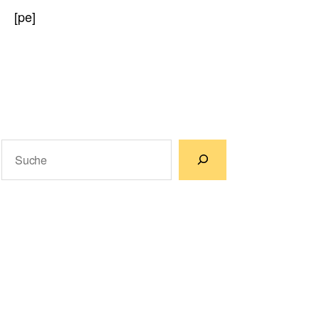
[pe]
Suchen
Wenn die Ergebnisse der automatischen Vervollständigun