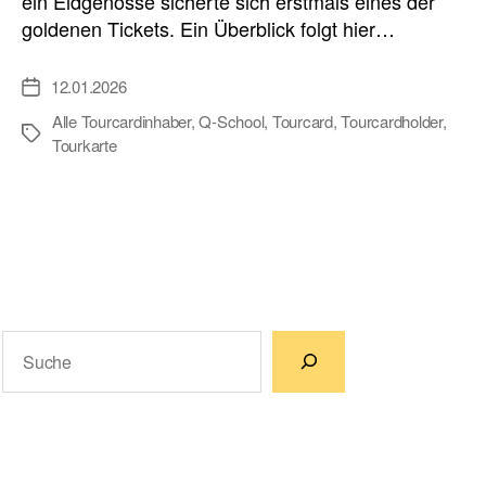
ein Eidgenosse sicherte sich erstmals eines der
goldenen Tickets. Ein Überblick folgt hier…
12.01.2026
Veröffentlichungsdatum
Alle Tourcardinhaber
,
Q-School
,
Tourcard
,
Tourcardholder
,
Schlagwörter
Tourkarte
Suchen
Wenn die Ergebnisse der automatischen Vervollständigun