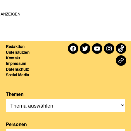
ANZEIGEN
Redaktion
Facebook
Twitter
Youtube
Instagra
TikT
Unterstützen
Kontakt
Dart
Impressum
Datenschutz
For
Social Media
Themen
Personen