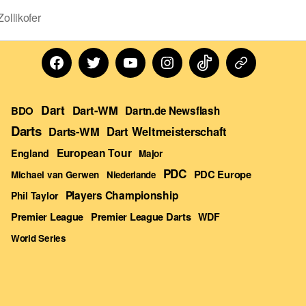
ollikofer
Facebook
Twitter
Youtube
Instagram
TikTok
Dartn
Forum
Dart
Dart-WM
BDO
Dartn.de Newsflash
Darts
Darts-WM
Dart Weltmeisterschaft
European Tour
England
Major
PDC
PDC Europe
Michael van Gerwen
Niederlande
Players Championship
Phil Taylor
Premier League Darts
Premier League
WDF
World Series