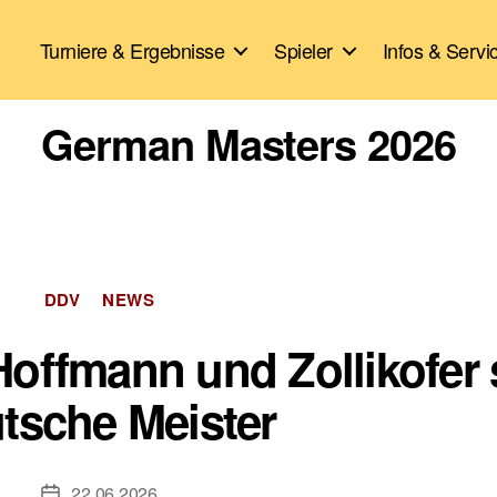
Turniere & Ergebnisse
Spieler
Infos & Servi
German Masters 2026
Kategorien
DDV
NEWS
offmann und Zollikofer 
tsche Meister
22.06.2026
Veröffentlichungsdatum