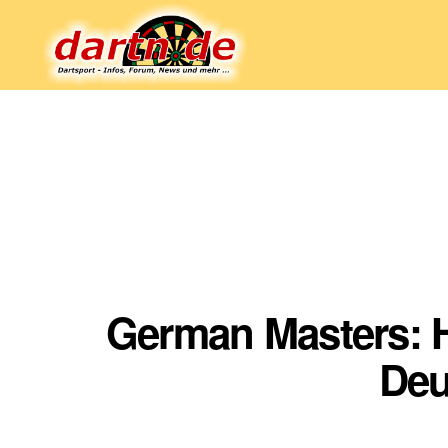
Dartn.de
German Masters: H
Deu