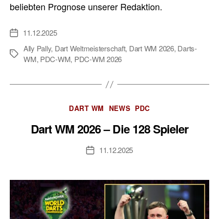
beliebten Prognose unserer Redaktion.
11.12.2025
Veröffentlichungsdatum
Ally Pally
,
Dart Weltmeisterschaft
,
Dart WM 2026
,
Darts-
Schlagwörter
WM
,
PDC-WM
,
PDC-WM 2026
Kategorien
DART WM
NEWS
PDC
Dart WM 2026 – Die 128 Spieler
11.12.2025
Veröffentlichungsdatum