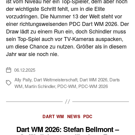
ist vom Niveau her ein Top-Spieler, dem aber noch
der wichtigste Schritt fehlt, um in die Elite
vorzudringen. Die Nummer 13 der Welt steht vor
einer richtungsweisenden PDC Dart WM 2026. Der
Draw lädt zu einem Run ein, doch Schindler muss
sein Top-Spiel auch vor TV-Kameras auspacken,
um diese Chance zu nutzen. Größer als in diesem
Jahr war sie noch nie.
06.12.2025
Veröffentlichungsdatum
Ally Pally
,
Dart Weltmeisterschaft
,
Dart WM 2026
,
Darts
Schlagwörter
WM
,
Martin Schindler
,
PDC-WM
,
PDC-WM 2026
Kategorien
DART WM
NEWS
PDC
Dart WM 2026: Stefan Bellmont –