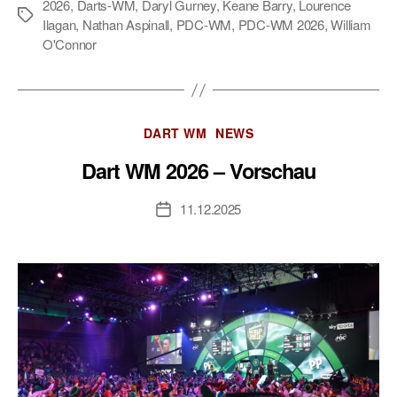
2026
,
Darts-WM
,
Daryl Gurney
,
Keane Barry
,
Lourence
Schlagwörter
Ilagan
,
Nathan Aspinall
,
PDC-WM
,
PDC-WM 2026
,
William
O'Connor
Kategorien
DART WM
NEWS
Dart WM 2026 – Vorschau
11.12.2025
Veröffentlichungsdatum