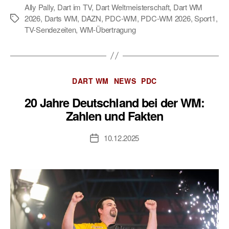
Ally Pally
,
Dart im TV
,
Dart Weltmeisterschaft
,
Dart WM
2026
,
Darts WM
,
DAZN
,
PDC-WM
,
PDC-WM 2026
,
Sport1
,
Schlagwörter
TV-Sendezeiten
,
WM-Übertragung
Kategorien
DART WM
NEWS
PDC
20 Jahre Deutschland bei der WM:
Zahlen und Fakten
10.12.2025
Veröffentlichungsdatum