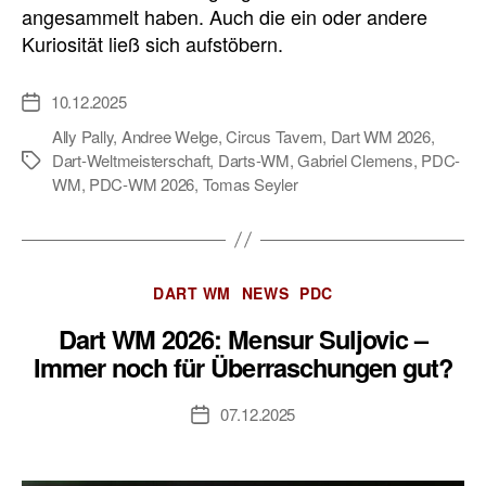
angesammelt haben. Auch die ein oder andere
Kuriosität ließ sich aufstöbern.
10.12.2025
Veröffentlichungsdatum
Ally Pally
,
Andree Welge
,
Circus Tavern
,
Dart WM 2026
,
Dart-Weltmeisterschaft
,
Darts-WM
,
Gabriel Clemens
,
PDC-
Schlagwörter
WM
,
PDC-WM 2026
,
Tomas Seyler
Kategorien
DART WM
NEWS
PDC
Dart WM 2026: Mensur Suljovic –
Immer noch für Überraschungen gut?
07.12.2025
Veröffentlichungsdatum