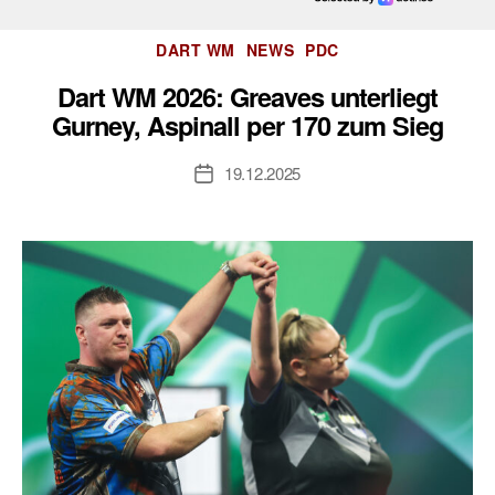
Kategorien
DART WM
NEWS
PDC
Dart WM 2026: Greaves unterliegt
Gurney, Aspinall per 170 zum Sieg
19.12.2025
Veröffentlichungsdatum