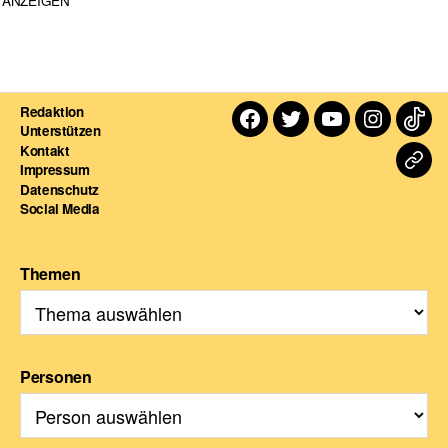
ANZEIGEN
Redaktion
Facebook
Twitter
Youtube
Instagra
TikT
Unterstützen
Kontakt
Dart
Impressum
Datenschutz
For
Social Media
Themen
Personen