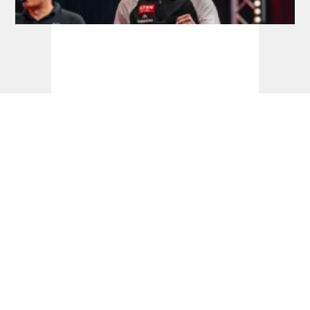
Development Tour: Hofkens feiert
Premieren-Titel
Tourcardholder Qualifier: Doppel-Quali für
Barney und Reyes, Greaves und Suljovic