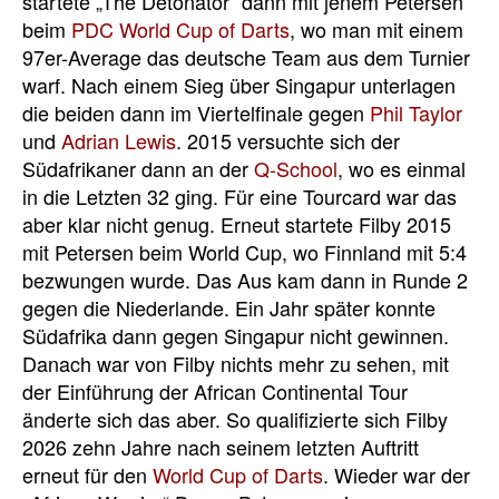
startete „The Detonator“ dann mit jenem Petersen
beim
PDC World Cup of Darts
, wo man mit einem
97er-Average das deutsche Team aus dem Turnier
warf. Nach einem Sieg über Singapur unterlagen
die beiden dann im Viertelfinale gegen
Phil Taylor
und
Adrian Lewis
. 2015 versuchte sich der
Südafrikaner dann an der
Q-School
, wo es einmal
in die Letzten 32 ging. Für eine Tourcard war das
aber klar nicht genug. Erneut startete Filby 2015
mit Petersen beim World Cup, wo Finnland mit 5:4
bezwungen wurde. Das Aus kam dann in Runde 2
gegen die Niederlande. Ein Jahr später konnte
Südafrika dann gegen Singapur nicht gewinnen.
Danach war von Filby nichts mehr zu sehen, mit
der Einführung der African Continental Tour
änderte sich das aber. So qualifizierte sich Filby
2026 zehn Jahre nach seinem letzten Auftritt
erneut für den
World Cup of Darts
. Wieder war der