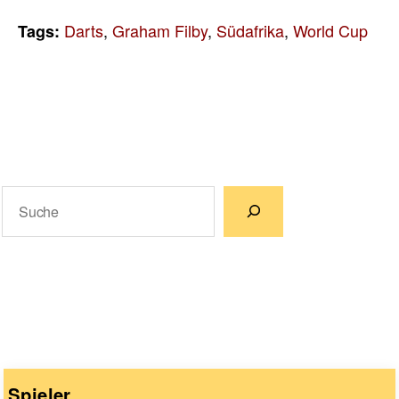
Darts
,
Graham Filby
,
Südafrika
,
World Cup
Tags:
Suchen
Wenn die Ergebnisse der automatischen Vervollständigun
Spieler