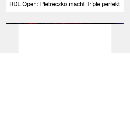
RDL Open: Pietreczko macht Triple perfekt
Ticketinfos & Sessionplan Darts-WM 2027:
PDC führt Losverfahren ein