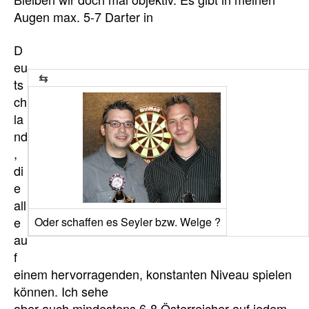
Augen max. 5-7 Darter in
D
eu
ts
ch
la
nd
,
di
e
all
e
Oder schaffen es Seyler bzw. Welge ?
au
f
einem hervorragenden, konstanten Niveau spielen
können. Ich sehe
aber auch mindestens 6-8 Österreicher auf jedem