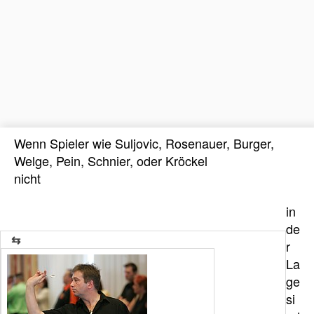
Wenn Spieler wie Suljovic, Rosenauer, Burger,
Welge, Pein, Schnier, oder Kröckel
nicht
in
de
r
La
ge
si