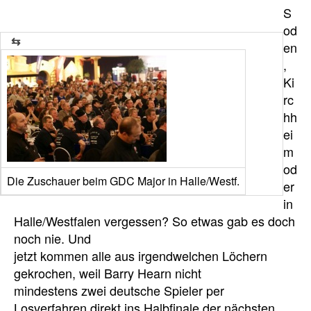
S
od
en
,
Ki
rc
hh
ei
m
od
Die Zuschauer beim GDC Major in Halle/Westf.
er
in
Halle/Westfalen vergessen? So etwas gab es doch
noch nie. Und
jetzt kommen alle aus irgendwelchen Löchern
gekrochen, weil Barry Hearn nicht
mindestens zwei deutsche Spieler per
Losverfahren direkt ins Halbfinale der nächsten