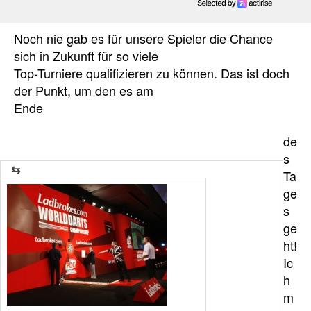
Noch nie gab es für unsere Spieler die Chance
sich in Zukunft für so viele
Top-Turniere qualifizieren zu können. Das ist doch
der Punkt, um den es am
Ende
de
s
Ta
ge
s
ge
ht!
Ic
h
m