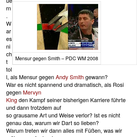
ue
rn
.
W
ar
es
ni
ch
Mensur gegen Smith – PDC WM 2008
t
tol
l, als Mensur gegen
Andy Smith
gewann?
War es nicht spannend und dramatisch, als Rosi
gegen
Mervyn
King
den Kampf seiner bisherigen Karriere führte
und dann trotzdem auf
so grausame Art und Weise verlor? Ist es nicht
genau das, warum wir Dart so lieben?
Warum treten wir dann alles mit Füßen, was wir