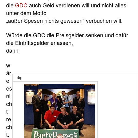
die
GDC
auch Geld verdienen will und nicht alles
unter dem Motto
„außer Spesen nichts gewesen“ verbuchen will.
Würde die GDC die Preisgelder senken und dafür
die Eintrittsgelder erlassen,
dann
w
är
e
es
ni
ch
t
re
ch
t.