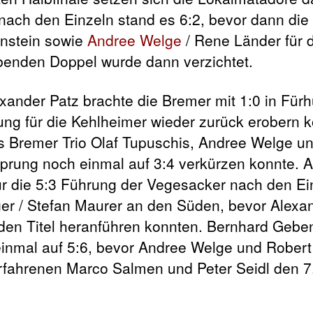
 nach den Einzeln stand es 6:2, bevor dann die
enstein sowie
Andree Welge
/ Rene Länder für 
ibenden Doppel wurde dann verzichtet.
exander Patz brachte die Bremer mit 1:0 in Für
ng für die Kehlheimer wieder zurück erobern 
s Bremer Trio Olaf Tupuschis, Andree Welge u
prung noch einmal auf 3:4 verkürzen konnte. A
r die 5:3 Führung der Vegesacker nach den Ei
ger / Stefan Maurer an den Süden, bevor Alexa
 den Titel heranführen konnten. Bernhard Gebe
einmal auf 5:6, bevor Andree Welge und Robert 
rfahrenen Marco Salmen und Peter Seidl den 7. 