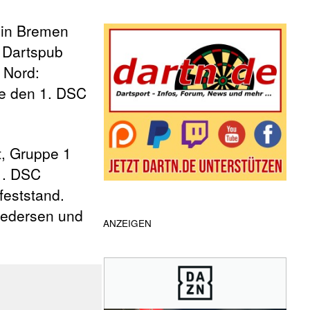
Wenn die Ergebnisse der automatische
 in Bremen
 Dartspub
 Nord:
e den 1. DSC
t, Gruppe 1
1. DSC
feststand.
Diedersen und
ANZEIGEN