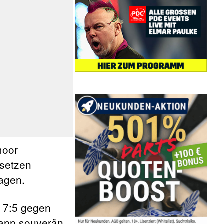
moor
hsetzen
agen.
t 7:5 gegen
dann souverän