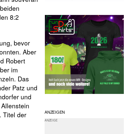
 beiden
den 8:2
hung, bevor
konnten. Aber
nd Robert
ber im
nzeln. Das
nder Patz und
ndorfer und
Allenstein
ANZEIGEN
Titel der