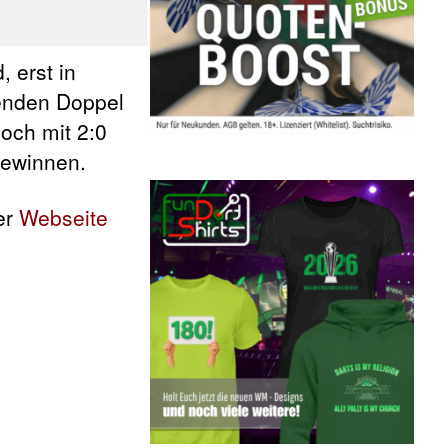
 erst in
enden Doppel
och mit 2:0
gewinnen.
er
Webseite