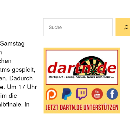
Suchen
Wenn die Ergebnisse der automatische
 Samstag
n
chen
ams gespielt,
ten. Dadurch
nde. Um 17 Uhr
im die
bfinale, in