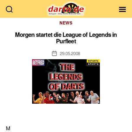
Dartn.de
Kategorien
NEWS
Morgen startet die League of Legends in
Purfleet
29.05.2008
Veröffentlichungsdatum
M