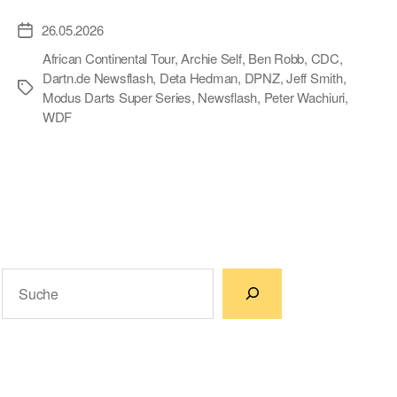
26.05.2026
Veröffentlichungsdatum
African Continental Tour
,
Archie Self
,
Ben Robb
,
CDC
,
Dartn.de Newsflash
,
Deta Hedman
,
DPNZ
,
Jeff Smith
,
Schlagwörter
Modus Darts Super Series
,
Newsflash
,
Peter Wachiuri
,
WDF
Suchen
Wenn die Ergebnisse der automatischen Vervollständigun