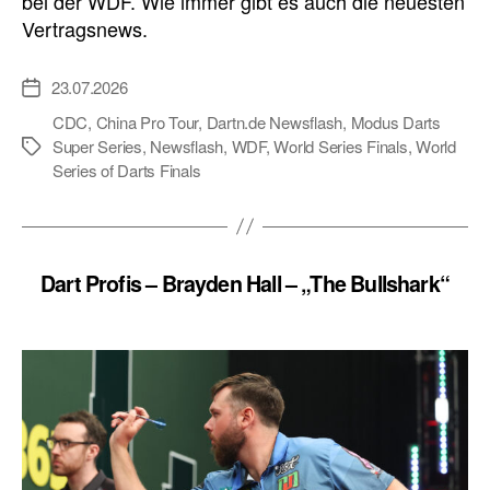
bei der WDF. Wie immer gibt es auch die neuesten
Vertragsnews.
23.07.2026
Veröffentlichungsdatum
CDC
,
China Pro Tour
,
Dartn.de Newsflash
,
Modus Darts
Super Series
,
Newsflash
,
WDF
,
World Series Finals
,
World
Schlagwörter
Series of Darts Finals
Dart Profis – Brayden Hall – „The Bullshark“