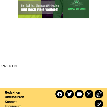
ANZEIGEN
Redaktion
Facebook
Twitter
Youtube
Instagra
TikT
Unterstützen
Kontakt
Dart
Impressum