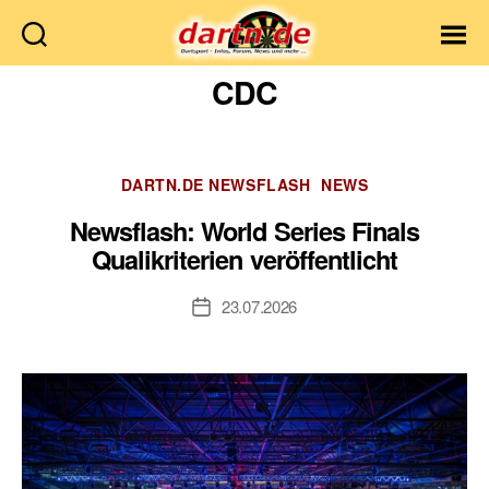
Dartn.de
CDC
Kategorien
DARTN.DE NEWSFLASH
NEWS
Newsflash: World Series Finals
Qualikriterien veröffentlicht
23.07.2026
Veröffentlichungsdatum