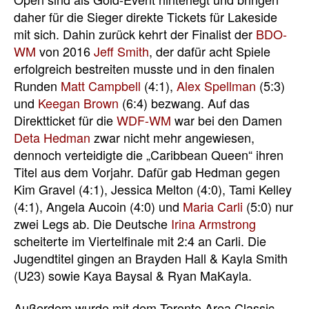
daher für die Sieger direkte Tickets für Lakeside
mit sich. Dahin zurück kehrt der Finalist der
BDO-
WM
von 2016
Jeff Smith
, der dafür acht Spiele
erfolgreich bestreiten musste und in den finalen
Runden
Matt Campbell
(4:1),
Alex Spellman
(5:3)
und
Keegan Brown
(6:4) bezwang. Auf das
Direktticket für die
WDF-WM
war bei den Damen
Deta Hedman
zwar nicht mehr angewiesen,
dennoch verteidigte die „Caribbean Queen“ ihren
Titel aus dem Vorjahr. Dafür gab Hedman gegen
Kim Gravel (4:1), Jessica Melton (4:0), Tami Kelley
(4:1), Angela Aucoin (4:0) und
Maria Carli
(5:0) nur
zwei Legs ab. Die Deutsche
Irina Armstrong
scheiterte im Viertelfinale mit 2:4 an Carli. Die
Jugendtitel gingen an Brayden Hall & Kayla Smith
(U23) sowie Kaya Baysal & Ryan MaKayla.
Außerdem wurde mit dem Toronto Area Classic