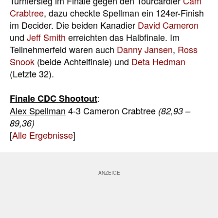
Turniersieg im Finale gegen den Tourcardler
Cam
Crabtree
, dazu checkte Spellman ein 124er-Finish
im Decider. Die beiden Kanadier
David Cameron
und
Jeff Smith
erreichten das Halbfinale. Im
Teilnehmerfeld waren auch
Danny Jansen
,
Ross
Snook
(beide Achtelfinale) und
Deta Hedman
(Letzte 32).
:
Finale CDC Shootout
Alex Spellman
4-3 Cameron Crabtree
(82,93 –
89,36)
[
Alle Ergebnisse
]