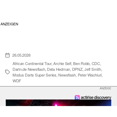
ANZEIGEN
26.05.2026
Veröffentlichungsdatum
African Continental Tour
,
Archie Self
,
Ben Robb
,
CDC
,
Dartn.de Newsflash
,
Deta Hedman
,
DPNZ
,
Jeff Smith
,
Schlagwörter
Modus Darts Super Series
,
Newsflash
,
Peter Wachiuri
,
WDF