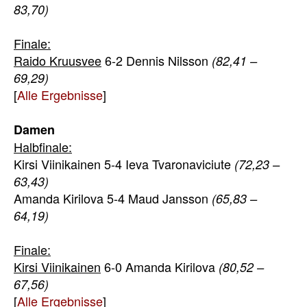
83,70)
Finale:
Raido Kruusvee
6-2 Dennis Nilsson
(82,41 –
69,29)
[
Alle Ergebnisse
]
Damen
Halbfinale:
Kirsi Viinikainen 5-4 Ieva Tvaronaviciute
(72,23 –
63,43)
Amanda Kirilova 5-4 Maud Jansson
(65,83 –
64,19)
Finale:
Kirsi Viinikainen
6-0 Amanda Kirilova
(80,52 –
67,56)
[
Alle Ergebnisse
]