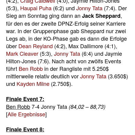
(4:2),
Craig Caldwell
(4:0), Jaymie Hilton-Jones
(5:3),
Haupai Puha
(6:2) und
Jonny Tata
(7:4). Der
Sieg am Sonntag ging dann an
,
Jack Sheppard
für den es der zweite DPNZ-Erfolg seiner Karriere
war. In der Gruppenphase gab Sheppard nur zwei
Legs ab, in der KO-Phase gab es dann die Erfolge
über
Dean Reyland
(4:2), Max Dallimore (4:1),
Mark Cleaver
(5:3),
Jonny Tata
(6:4) und Jaymie
Hilton-Jones (7:6). Nach acht von zwölfs Events
führt
Ben Robb
in der Rangliste mit 5.250$
mittlerweile relativ deutlich vor
Jonny Tata
(3.650$)
und
Kayden Milne
(2.750$).
Finale Event 7:
Ben Robb
7-4 Jonny Tata
(84,02 – 88,73)
[
Alle Ergebnisse
]
Finale Event 8: