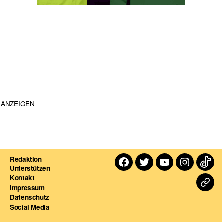
ANZEIGEN
Redaktion
Facebook
Twitter
Youtube
Instagra
TikT
Unterstützen
Kontakt
Dart
Impressum
Datenschutz
For
Social Media