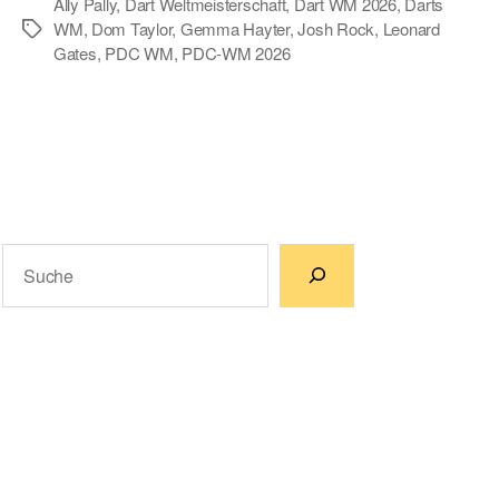
Ally Pally
,
Dart Weltmeisterschaft
,
Dart WM 2026
,
Darts
WM
,
Dom Taylor
,
Gemma Hayter
,
Josh Rock
,
Leonard
Schlagwörter
Gates
,
PDC WM
,
PDC-WM 2026
Suchen
Wenn die Ergebnisse der automatischen Vervollständigun