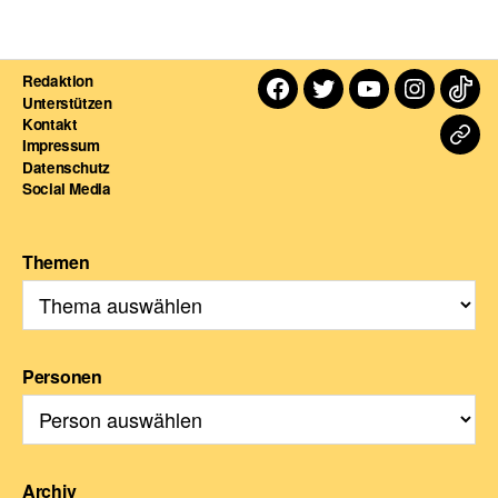
Redaktion
Facebook
Twitter
Youtube
Instagra
TikT
Unterstützen
Kontakt
Dart
Impressum
Datenschutz
For
Social Media
Themen
Personen
Archiv