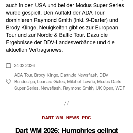
auch in den USA und bei der Modus Super Series
wurde gespielt. Den Auftakt der ADA-Tour
dominieren Raymond Smith (inkl. 9-Darter) und
Brody Klinge, Neuigkeiten gibt es zur European
Tour und zur Nordic & Baltic Tour. Dazu die
Ergebnisse der DDV-Landesverbände und die
aktuellen Vertragsnews.
24.02.2026
Veröffentlichungsdatum
ADA Tour
,
Brody Klinge
,
Dartn.de Newsflash
,
DDV
Bundesliga
,
Leonard Gates
,
Mitchell Lawrie
,
Modus Darts
Schlagwörter
Super Series
,
Newsflash
,
Raymond Smith
,
UK Open
,
WDF
Kategorien
DART WM
NEWS
PDC
Dart WM 2026: Humphries gelingt