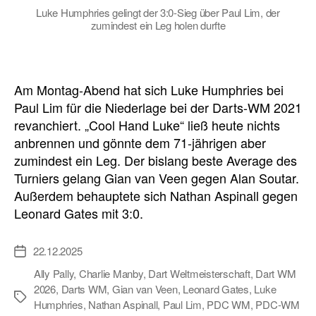
Luke Humphries gelingt der 3:0-Sieg über Paul Lim, der
zumindest ein Leg holen durfte
Am Montag-Abend hat sich Luke Humphries bei
Paul Lim für die Niederlage bei der Darts-WM 2021
revanchiert. „Cool Hand Luke“ ließ heute nichts
anbrennen und gönnte dem 71-jährigen aber
zumindest ein Leg. Der bislang beste Average des
Turniers gelang Gian van Veen gegen Alan Soutar.
Außerdem behauptete sich Nathan Aspinall gegen
Leonard Gates mit 3:0.
22.12.2025
Veröffentlichungsdatum
Ally Pally
,
Charlie Manby
,
Dart Weltmeisterschaft
,
Dart WM
2026
,
Darts WM
,
Gian van Veen
,
Leonard Gates
,
Luke
Schlagwörter
Humphries
,
Nathan Aspinall
,
Paul Lim
,
PDC WM
,
PDC-WM