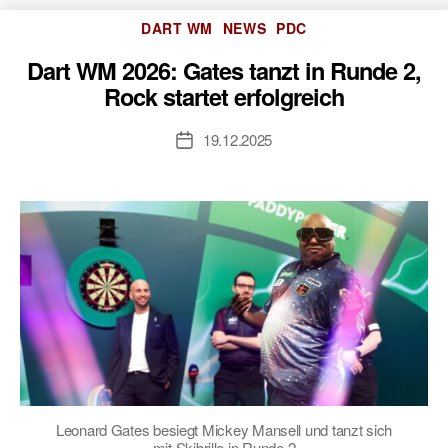
Kategorien
DART WM
NEWS
PDC
Dart WM 2026: Gates tanzt in Runde 2,
Rock startet erfolgreich
19.12.2025
Veröffentlichungsdatum
Leonard Gates besiegt Mickey Mansell und tanzt sich
mit Skibrille in Runde 2