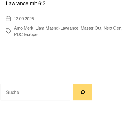
Lawrance mit 6:3.
13.09.2025
Veröffentlichungsdatum
Arno Merk
,
Liam Maendl-Lawrance
,
Master Out
,
Next Gen
,
Schlagwörter
PDC Europe
Suchen
Wenn die Ergebnisse der automatischen Vervollständigun