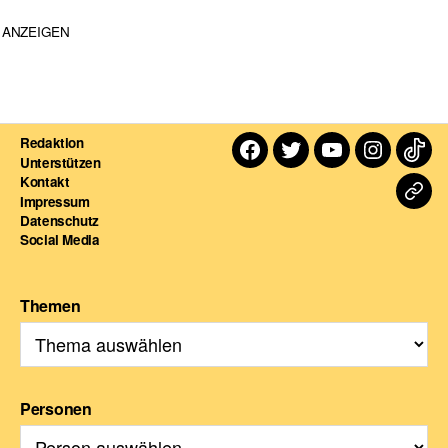
ANZEIGEN
Redaktion
Facebook
Twitter
Youtube
Instagra
TikT
Unterstützen
Kontakt
Dart
Impressum
Datenschutz
For
Social Media
Themen
Personen