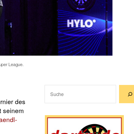
Super League.
Suchen
rnier des
Wenn die Ergebnisse der automatische
t seinem
aendl-