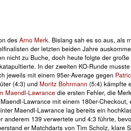
son des
Arno Merk
. Bislang sah es so aus, als 
lfinalisten der letzten beiden Jahre auskomme
Gen nicht zu Buche, doch heute folgte der groß
 katapultierte. In der zweiten KO-Runde musste
ich jeweils mit einem 95er-Average gegen
Patric
üter (4:3) und
Moritz Bohrmann
(5:4) kämpfte e
m Maendl-Lawrance
die ersten Fehler, die Merk
n Maendl-Lawrance mit einem 180er-Checkout,
inter Maendl-Lawrance lag bereits ein hochkla
r anderem 139 verwertete und 4:3 führte, bev
berstand er Matchdarts von Tim Scholz, klare 