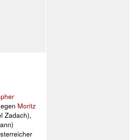
opher
 gegen
Moritz
el Zadach),
ann)
sterreicher