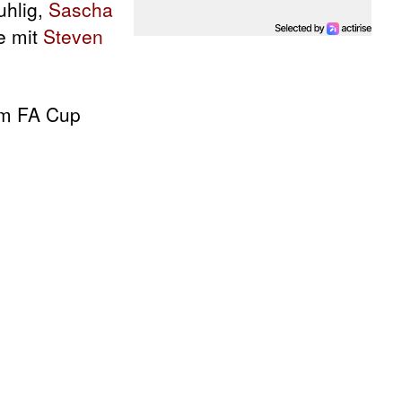
uhlig,
Sascha
e mit
Steven
im FA Cup