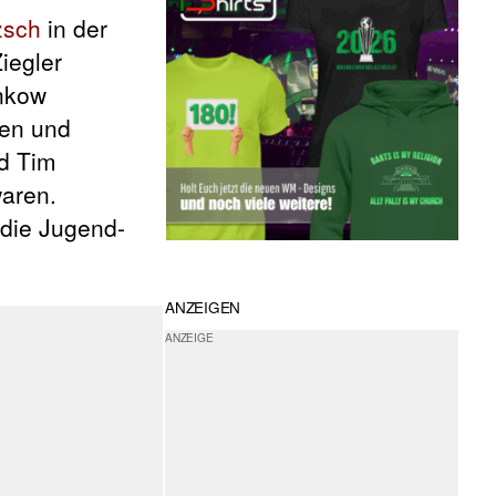
zsch
in der
iegler
ankow
ßen und
d Tim
waren.
 die Jugend-
ANZEIGEN