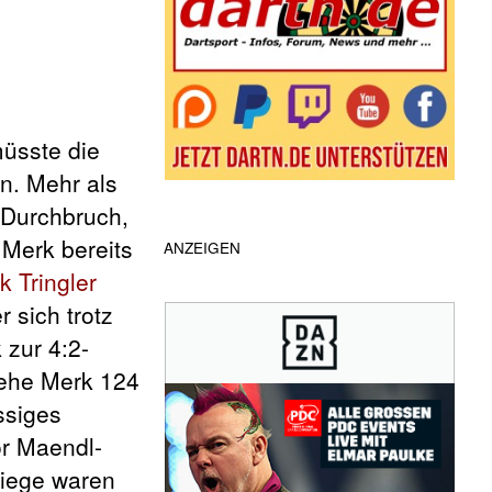
müsste die
n. Mehr als
e Durchbruch,
 Merk bereits
ANZEIGEN
k Tringler
r sich trotz
 zur 4:2-
 ehe Merk 124
ssiges
or Maendl-
Siege waren