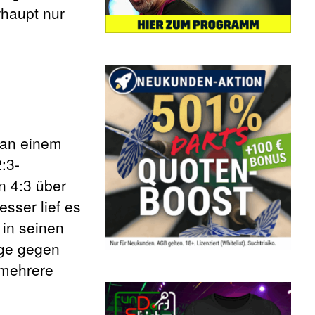
rhaupt nur
an einem
:3-
n 4:3 über
sser lief es
 in seinen
ege gegen
 mehrere