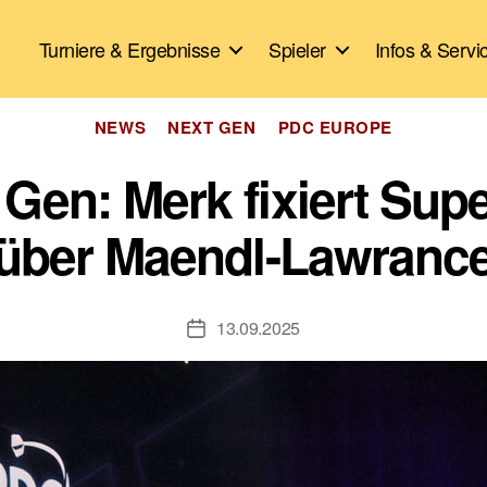
Turniere & Ergebnisse
Spieler
Infos & Servi
Kategorien
NEWS
NEXT GEN
PDC EUROPE
Gen: Merk fixiert Supe
über Maendl-Lawranc
13.09.2025
Veröffentlichungsdatum