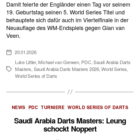
Damit feierte der Engländer einen Tag vor seinem
19. Geburtstag seinen 5. World Series Titel und
behauptete sich dafür auch im Viertelfinale in der
Neuauflage des WM-Endspiels gegen Gian van
Veen.
20.01.2026
Veröffentlichungsdatum
Luke Littler
,
Michael van Gerwen
,
PDC
,
Saudi Arabia Darts
Masters
,
Saudi Arabia Darts Masters 2026
,
World Series
,
Schlagwörter
World Series of Darts
Kategorien
NEWS
PDC
TURNIERE
WORLD SERIES OF DARTS
Saudi Arabia Darts Masters: Leung
schockt Noppert