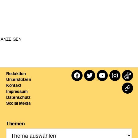
ANZEIGEN
Redaktion
Facebook
Twitter
Youtube
Instagra
TikT
Unterstützen
Kontakt
Dart
Impressum
Datenschutz
For
Social Media
Themen