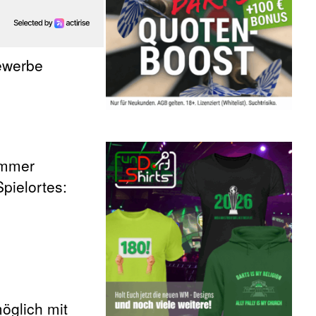
ewerbe
 immer
pielortes:
öglich mit