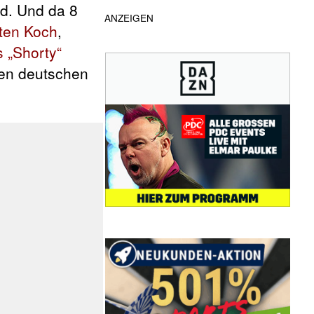
nd. Und da 8
ANZEIGEN
ten Koch
,
 „Shorty“
nen deutschen