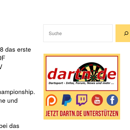
Suchen
Wenn die Ergebnisse der automatische
8 das erste
DF
V
Championship.
me und
bei das