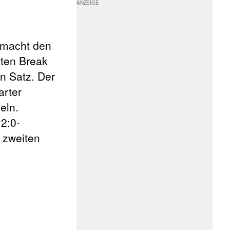
 macht den
sten Break
en Satz. Der
arter
eln.
2:0-
 zweiten