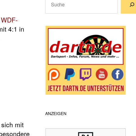
Wenn die Ergebnisse der automatische
r
WDF-
it 4:1 in
,
ANZEIGEN
e sich mit
sbesondere