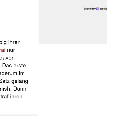
ig ihren
rai
nur
 davon
. Das erste
iederum im
 Satz gelang
inish. Dann
raf ihren