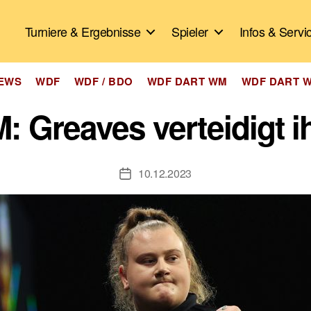
Turniere & Ergebnisse
Spieler
Infos & Servi
Kategorien
EWS
WDF
WDF / BDO
WDF DART WM
WDF DART 
Greaves verteidigt ih
10.12.2023
Veröffentlichungsdatum