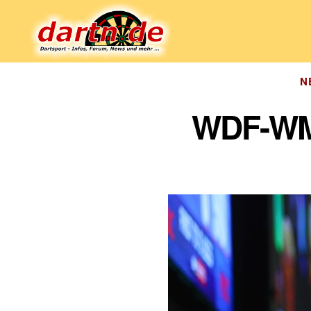
Dartn.de
N
WDF-WM: 