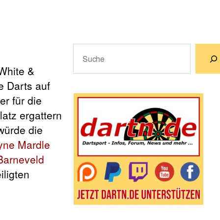
Suchen
 White &
Wenn die Ergebnisse der automatische
 Darts auf
er für die
latz ergattern
würde die
ne Mardle
Barneveld
iligten