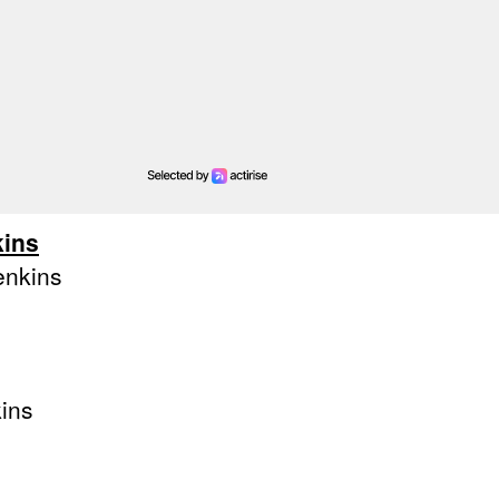
kins
enkins
ins