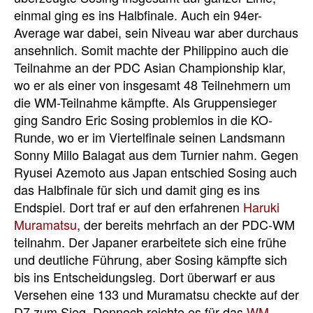
einmal ging es ins Halbfinale. Auch ein 94er-
Average war dabei, sein Niveau war aber durchaus
ansehnlich. Somit machte der Philippino auch die
Teilnahme an der PDC Asian Championship klar,
wo er als einer von insgesamt 48 Teilnehmern um
die WM-Teilnahme kämpfte. Als Gruppensieger
ging Sandro Eric Sosing problemlos in die KO-
Runde, wo er im Viertelfinale seinen Landsmann
Sonny Millo Balagat aus dem Turnier nahm. Gegen
Ryusei Azemoto aus Japan entschied Sosing auch
das Halbfinale für sich und damit ging es ins
Endspiel. Dort traf er auf den erfahrenen
Haruki
Muramatsu
, der bereits mehrfach an der PDC-WM
teilnahm. Der Japaner erarbeitete sich eine frühe
und deutliche Führung, aber Sosing kämpfte sich
bis ins Entscheidungsleg. Dort überwarf er aus
Versehen eine 133 und Muramatsu checkte auf der
D7 zum Sieg. Dennoch reichte es für das
WM
-