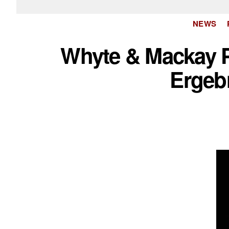
NEWS
Whyte & Mackay P
Ergebn