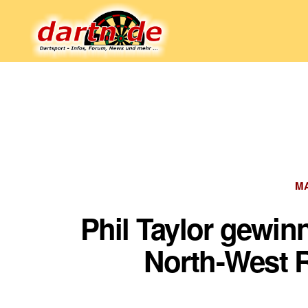
Dartn.de
M
Phil Taylor gewi
North-West R