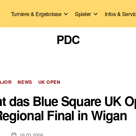
Turniere & Ergebnisse
Spieler
Infos & Servi
PDC
Kategorien
AJOR
NEWS
UK OPEN
nnt das Blue Square UK 
egional Final in Wigan
16.03.2008
Veröffentlichungsdatum