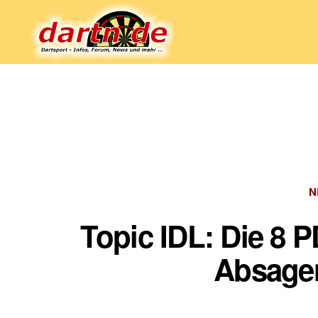
Dartn.de
N
Topic IDL: Die 8 
Absagen