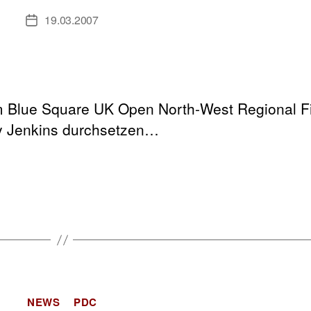
19.03.2007
Veröffentlichungsdatum
m Blue Square UK Open North-West Regional Fi
ry Jenkins durchsetzen…
Kategorien
NEWS
PDC