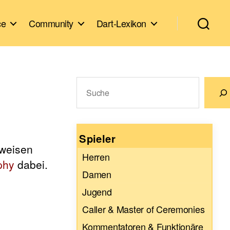
ce
Community
Dart-Lexikon
Suchen
Wenn die Ergebnisse der automatische
Spieler
weisen
Herren
phy
dabei.
Damen
Jugend
Caller & Master of Ceremonies
Kommentatoren & Funktionäre