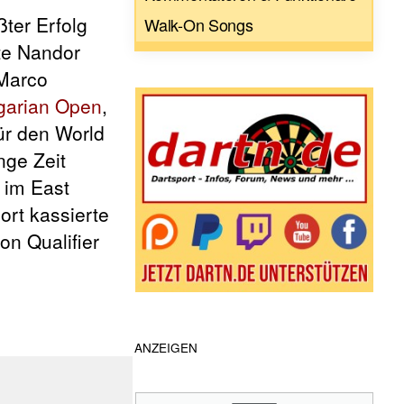
ßter Erfolg
Walk-On Songs
te Nandor
 Marco
garian Open
,
ür den World
nge Zeit
 im East
ort kassierte
on Qualifier
ANZEIGEN